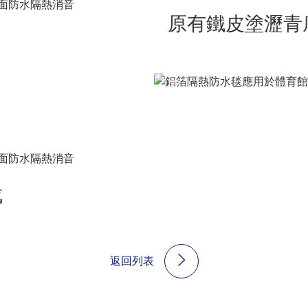
原有鐵皮塗瀝青
成
返回列表