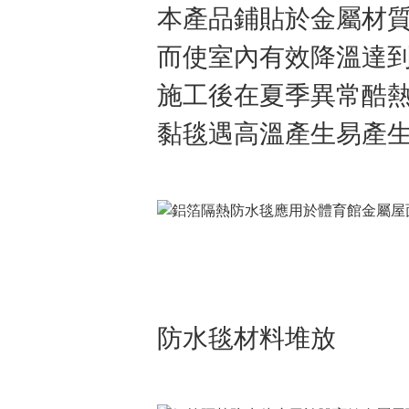
本產品鋪貼於金屬材
而使室內有效降溫達
施工後在夏季異常酷
黏毯遇高溫產生易產
防水毯材料堆放