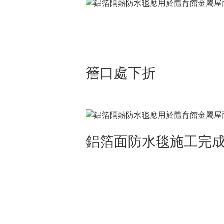
簷口處下折
鋁箔面防水毯施工完