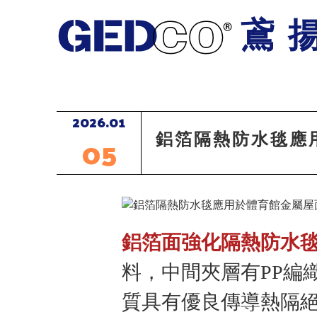
鳶
2026.01
05
鋁箔隔熱防水毯應
鋁箔面強化隔熱防水
料，中間夾層有PP編
質具有優良傳導熱隔