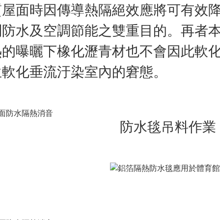
質屋面時因傳導熱隔絕效應將可有效
到防水及空調節能之雙重目的。再者
熱的曝曬下橡化瀝青材也不會因此軟
生軟化垂流汙染室內的窘態。
防水毯吊料作業